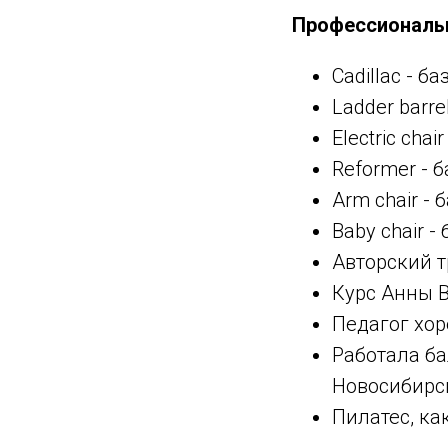
Профессиональн
Cadillac - 
Ladder barr
Electric ch
Reformer - 
Arm chair -
Baby chair 
Авторский т
⁠Курс Анны
Педагог хор
Работала ба
Новосибирск
Пилатес, ка