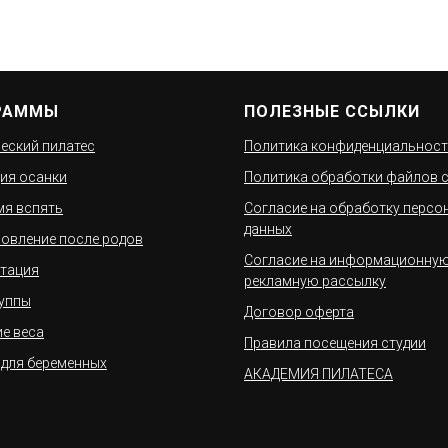
РАММЫ
ПОЛЕЗНЫЕ ССЫЛКИ
еский пилатес
Политика конфиденциальнос
ия осанки
Политика обработки файлов c
мя вспять
Согласие на обработку персо
данных
овление после родов
Согласие на информационную
тация
рекламную рассылку
уппы
Договор оферта
е веса
Правила посещения студии
 для беременных
АКАДЕМИЯ ПИЛАТЕСА