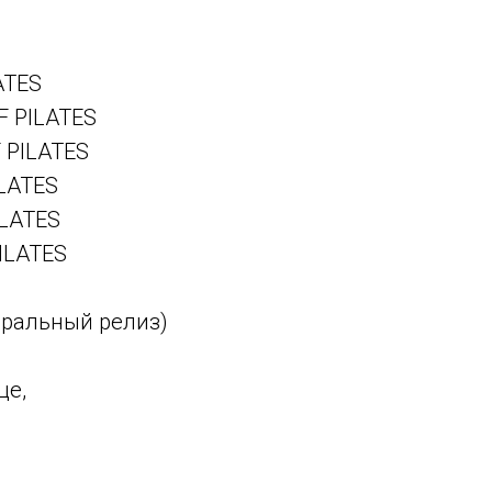
ATES
F PILATES
F PILATES
ILATES
ILATES
PILATES
иральный релиз)
це,