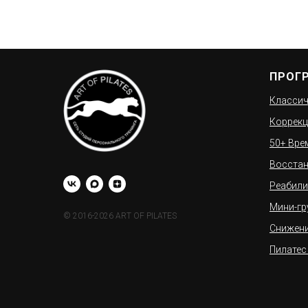
ПРОГ
Классич
Коррекц
50+ Вре
Восстан
Реабили
Мини-гр
© 2016-2026 ART OF PILATES
Снижени
Пилатес